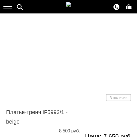
NEW
Хит продаж
В наличии
Платье-тренч IF5993/1 -
beige
8 500 руб.
Цена:
7 650
руб.